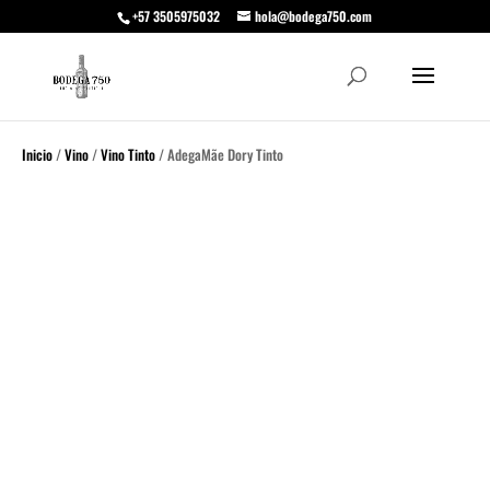
+57 3505975032
hola@bodega750.com
Inicio
/
Vino
/
Vino Tinto
/ AdegaMãe Dory Tinto