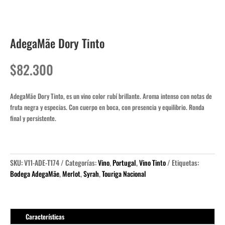
AdegaMãe Dory Tinto
$
82.300
AdegaMãe Dory Tinto, es un vino color rubí brillante. Aroma intenso con notas de
fruta negra y especias. Con cuerpo en boca, con presencia y equilibrio. Ronda
final y persistente.
SKU:
V11-ADE-T174
Categorías:
Vino
,
Portugal
,
Vino Tinto
Etiquetas:
Bodega AdegaMãe
,
Merlot
,
Syrah
,
Touriga Nacional
Características