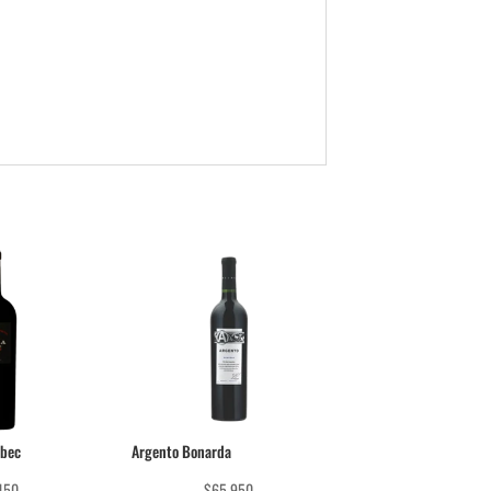
lbec
Argento Bonarda
450
$
65.950