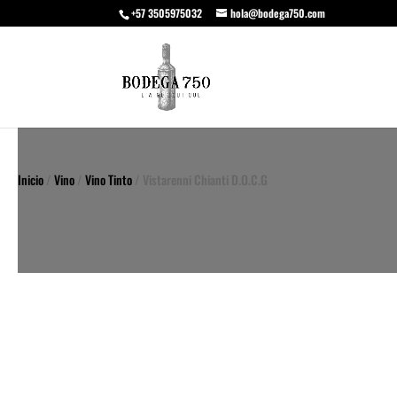
+57 3505975032
hola@bodega750.com
Inicio
/
Vino
/
Vino Tinto
/ Vistarenni Chianti D.O.C.G