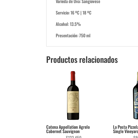
Varieda de Uva: Sangiovese
Servicio: 16 ºC | 18 ºC
Alcohol: 13.5%
Presentación: 750 ml
Productos relacionados
Catena Appellation Agrelo
La Posta Pizze
Cabernet Sauvignon
Single Vineyar
$
122.450
$
9