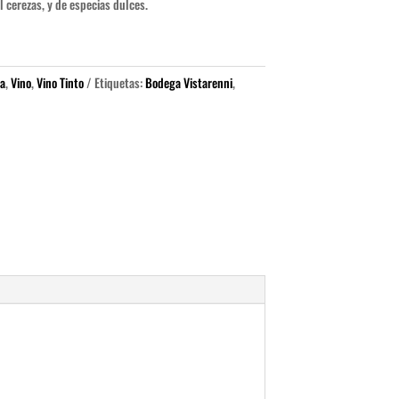
l cerezas, y de especias dulces.
ia
,
Vino
,
Vino Tinto
Etiquetas:
Bodega Vistarenni
,