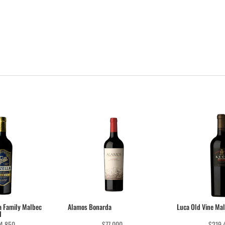
la Family Malbec
Alamos Bonarda
Luca Old Vine Ma
d
4.850
$
77.000
$
219.