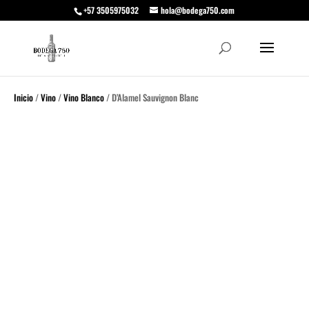
+57 3505975032
hola@bodega750.com
Inicio
/
Vino
/
Vino Blanco
/ D’Alamel Sauvignon Blanc