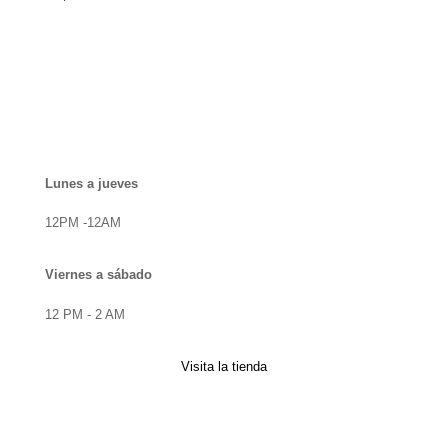
Disfruta de nuestro vino a domicilio
Lunes a jueves
12PM -12AM
Viernes a sábado
12 PM - 2 AM
Visita la tienda
NEWSLETTER