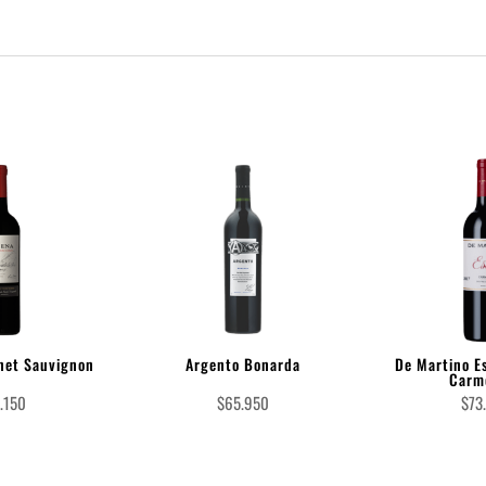
net Sauvignon
Argento Bonarda
De Martino E
Carm
7.150
$
65.950
$
73